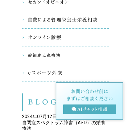
セカンド
自費によ
オンライ
幹細胞点
eスポー
ブログ（
2024年07月12日
自閉症スペクトラム障害（ASD）の栄養
療法