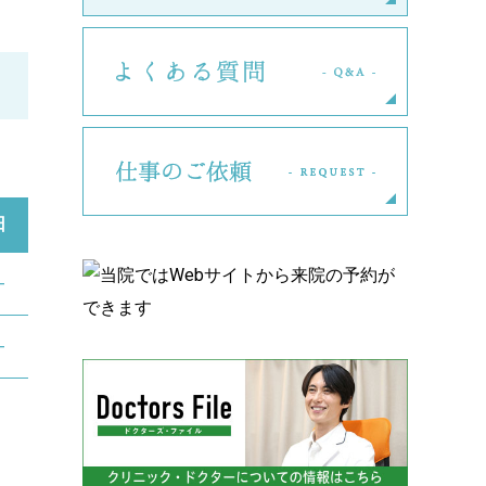
よくある
仕事のご
日
―
―
。