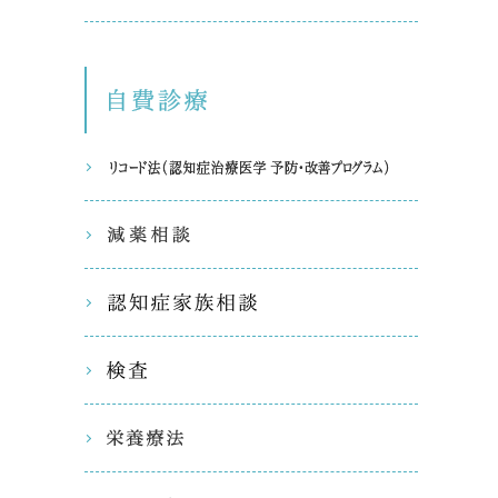
自費診療
リコード
減薬相談
認知症家
検査
栄養療法