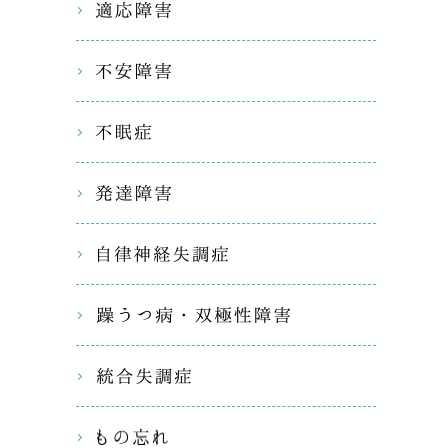
適応障害
不安障害
不眠症
発達障害
自律神経
躁うつ病
統合失調
もの忘れ