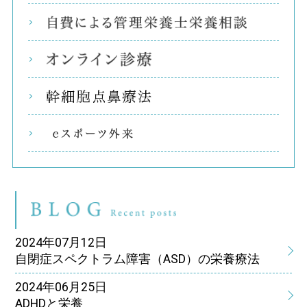
自費
オン
幹細
eス
ブ
2024年07月12日
自閉症スペクトラム障害（ASD）の栄養療法
2024年06月25日
ADHDと栄養