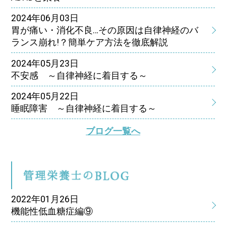
2024年06月03日
胃が痛い・消化不良…その原因は自律神経のバ
ランス崩れ!？簡単ケア方法を徹底解説
2024年05月23日
不安感 ～自律神経に着目する～
2024年05月22日
睡眠障害 ～自律神経に着目する～
ブログ一覧へ
管
2022年01月26日
機能性低血糖症編⑨