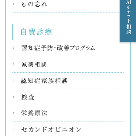
もの
自費
リコ
減薬
認知
検査
栄養
セカ