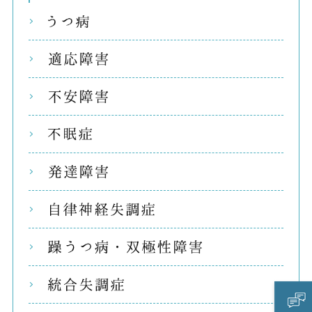
うつ
適応
不安
不眠
発達
自律
躁う
統合