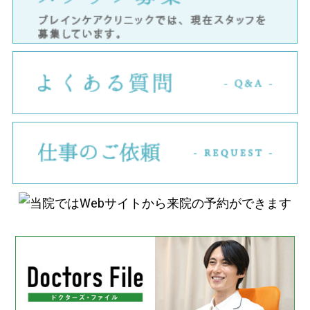
ス
よ
仕