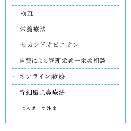
検査
栄養
セカ
自費
オン
幹細
eス