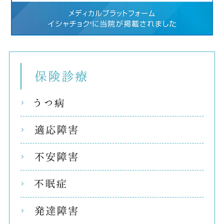
保険
うつ
適応
不安
不眠
発達