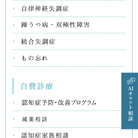
自律
躁う
統合
もの
自費
リコ
減薬
認知