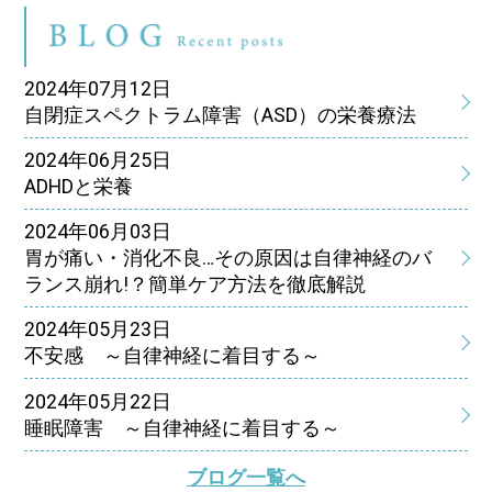
ブ
2024年07月12日
自閉症スペクトラム障害（ASD）の栄養療法
2024年06月25日
ADHDと栄養
2024年06月03日
胃が痛い・消化不良…その原因は自律神経のバ
ランス崩れ!？簡単ケア方法を徹底解説
2024年05月23日
不安感 ～自律神経に着目する～
2024年05月22日
睡眠障害 ～自律神経に着目する～
ブログ一覧へ