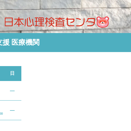
支援
医療機関
日
―
―
00