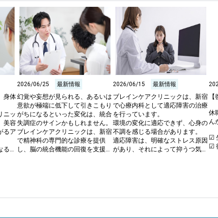
2026/06/25
最新情報
2026/06/15
最新情報
20
、身体
幻覚や妄想が見られる、あるいは
ブレインケアクリニックは、新宿
【


意欲が極端に低下して引きこもり
で心療内科として適応障害の治療
休
リニッ
がちになるといった変化は、統合
を行っています。

ん
、美容
失調症のサインかもしれません。

環境の変化に適応できず、心身の
がるア
ブレインケアクリニックは、新宿
不調を感じる場合があります。

☑
で精神科の専門的な診療を提供
適応障害は、明確なストレス原因
☑
なるこ
し、脳の統合機能の回復を支援し
があり、それによって抑うつ気分
☑
しい活
ています。

や不安、不眠などの症状が現れる
る

す。

この病気は、脳内の神経ネットワ
疾患です。

☑
ご自身
ークの働きがうまくいかなくなる
原因から離れることで症状が改善
☑
ること
ことで発症します。

することもありますが、環境を変
い

効率的
陽性症状（幻覚など）と陰性症状
えるのが難しい場合も少なくあり
。

（意欲低下など）がみられ、早期
ません。

そ
入れた
発見と治療開始が回復に大きく関
当院では、患者様の置かれた状況
ブ