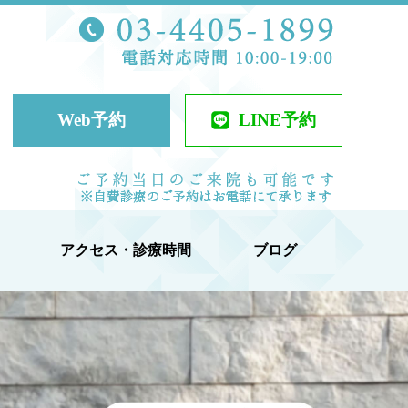
TEL 03-44
ケアクリニック
Web予約
LINE予約
当日予約可
アクセス・診療時間
ブログ