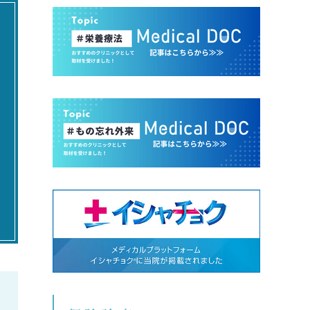
実はそれ、

リワーク（復職支援プログラ
ることもあり
）」を行っています。

「気にしすぎな性格」ではなく、

ブレインケア
脳の疲れやストレス、不安が関係
していることもあります。

 リコード
考え続ける状態が続くと、

を取り入れ
 復職後のフォロー

☑︎ 睡眠の質の低下

合わせたオ
☑︎ 集中力の低下

ご提案してい
人で悩まず、

☑︎ 気分の落ち込み

なたのペースで少しずつ前へ進
☑︎ 自己肯定感の低下

栄養療法では
ませんか？

不足してい
につながることも。

確認しながら
師・スタッフがチームでサポー
心と体のバ
し、

心と脳の不調は、

トを行います
心して復職を目指せる環境をご
我慢し続けるほど回復に時間がか
供します。

かります。

リコード法で
認知機能や脳
「なんだか最近疲れやすい」

生活習慣・
 指定自立支援医療機関（精神
「考えすぎてしまう」

合的に見直し
院医療）

そんな時は、一度ご相談ください
薬だけでは
まだ利用するか決めていない」

対して、

いう方のご相談も歓迎していま
根本的なア
。
精神科・心療内科

す。
