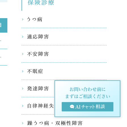
不眠／ストレス／集中力低下
保険診療
「今の治療
い」

そんな方は
うつ病
い。

日
適応障害
 指定自
―
通院医療）
不安障害
―
。
不眠症
発達障害
自律神経
躁うつ病