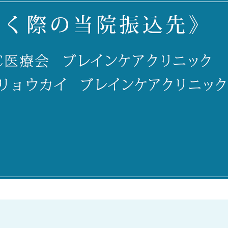
わる疾患です。

を丁寧に伺い、ストレスへの対処
「
生モノ
ご家族様からのご相談も受け付け
法や環境調整のアドバイスを行い
ム
どうぞ
ております。

ます。

穏やかな生活を取り戻すために、
辛い状況を乗り越えるために、当
どうぞお問い合わせください。
院を頼ってください。
一
あ
み
医
ト
安
提
通
「
と
す