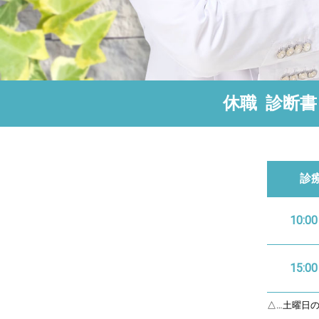
休職
診断書
診
10:00
15:00
△…土曜日