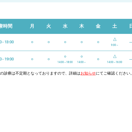
療時間
月
火
水
木
金
土
△
0 - 13:00
○
○
○
○
○
9:00～
○
○
△
0 - 19:00
○
○
○
14:00～18:00
14:00～
14:00～16:00
日の診療は不定期となっておりますので、詳細は
お知らせ
にてご確認ください