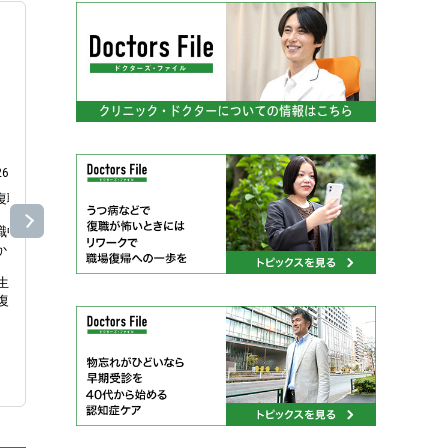
26/06/11
最新情報
2026/06/07
最新情報
2026/06/06
復職が不安な方へ】

人と会った後、

【薬だけに
肢】

職中のこんなお悩みはありませ
「あの発言まずかったかな…」

か？

「変に思われてないかな…」

最近こんな
「もっと違う言い方があったか
か？

︎ 生活リズムが乱れている

も…」

︎ 復職できる自信がない

☑︎ 気分の落
︎ 職場のことを考えると不安にな
そんな“1人反省会”をしてしまう
☑︎ 不安やイ
ことはありませんか？
☑︎ 集中力が
︎ 再発せずに働き続けたい

☑︎ 疲れやすい
✔︎ 会話を何度も思い出す

︎ 何から始めればいいかわからな
☑︎ 睡眠の質
✔︎ 相手の反応が気になる

✔︎ 帰宅後どっと疲れる

心の不調は、
んな方のために、

✔︎ 考えすぎて眠れない

脳や心だけで
レインケアクリニックでは

栄養状態や