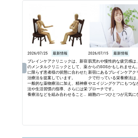
2026/07/25
最新情報
2026/07/15
最新情報
ブレインケアクリニックは、新宿
肌荒れや慢性的な疲労感は
のメンタルクリニックとして、薬
からのSOSかもしれません。
に限らず患者様の状態に合わせた
新宿にあるブレインケアク
治療法を提案しています。

クで行っている栄養療法は
一般的な薬物療法に加え、精神療
やエイジングケアにもつな
法や生活習慣の指導、さらには栄
プローチです。

養療法などを組み合わせること
細胞の一つひとつが元気に
で、より良い治療成果を目指しま
とで、肌の艶が整い、若々
す。

力を感じられるようになりま
「薬に頼りたくない」「根本から
血液検査の結果に基づき、
治したい」という患者様のご希望
に本当に必要な栄養素を知
にも、可能な限りお応えすること
ができるため、無駄のない
が可能です。

なケアを行うことが可能です
治療については、医師が丁寧に説
内側から輝く健康美を手に