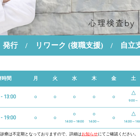
発行
リワーク
(復職支援)
自立
療時間
月
火
水
木
金
土
△
 - 13:00
○
○
○
○
○
9:00～
○
○
△
 - 19:00
○
○
○
14:00～18:00
14:00～
14:00～16:
の診療は不定期となっておりますので、詳細は
お知らせ
にてご確認ください。