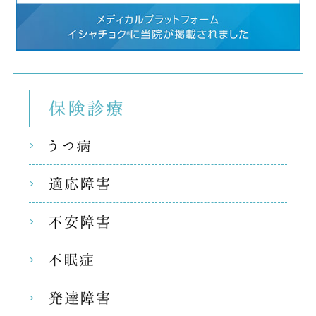
保険
うつ
適応
不安
不眠
発達