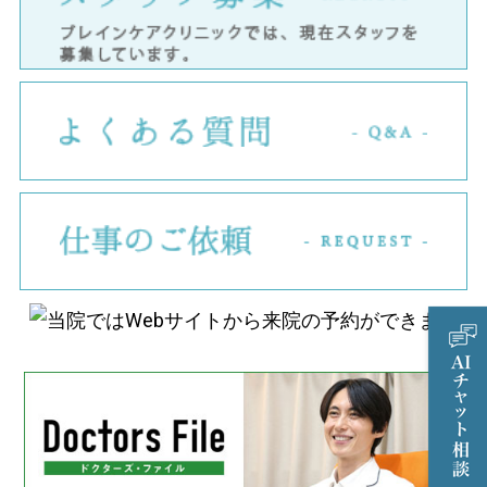
ス
よ
仕