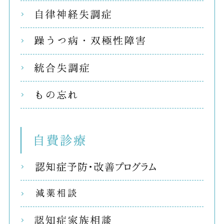
自律
躁う
統合
もの
自費
リコ
減薬
認知