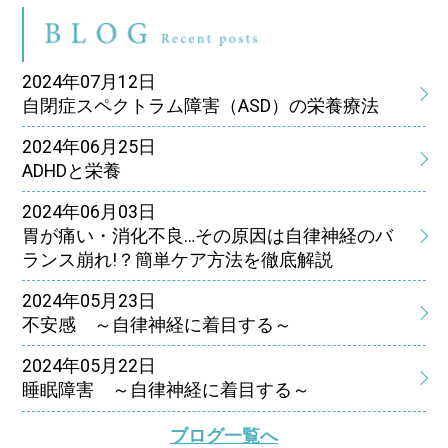
ブ
2024年07月12日
自閉症スペクトラム障害（ASD）の栄養療法
2024年06月25日
ADHDと栄養
2024年06月03日
胃が痛い・消化不良…その原因は自律神経のバ
ランス崩れ!？簡単ケア方法を徹底解説
2024年05月23日
不安感 ～自律神経に着目する～
2024年05月22日
睡眠障害 ～自律神経に着目する～
ブログ一覧へ