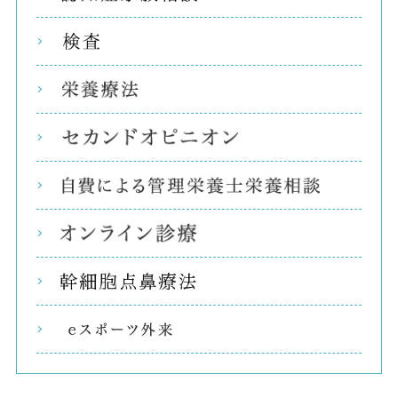
検査
栄養
セカ
自費
オン
幹細
eス