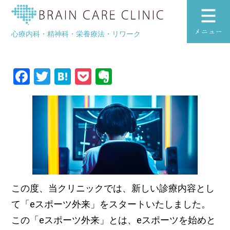
eスポーツ外来
ブレインケアク
心療内科・精神科・栄養療法・リワーク
toggle
navigation
Facebook
Twitter
Hatena
Pocket
Evernote
この度、当クリニックでは、新しい診療内容とし
て「eスポーツ外来」をスタートいたしました。
この「eスポーツ外来」とは、eスポーツを始めと