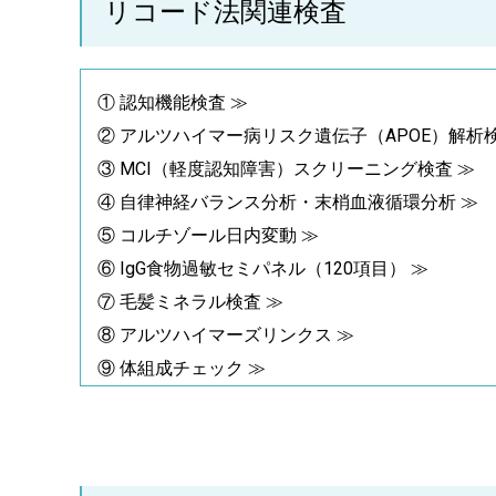
リコード法関連検査
① 認知機能検査 ≫
② アルツハイマー病リスク遺伝子（APOE）解析検
③ MCI（軽度認知障害）スクリーニング検査 ≫
④ 自律神経バランス分析・末梢血液循環分析 ≫
⑤ コルチゾール日内変動 ≫
⑥ IgG食物過敏セミパネル（120項目） ≫
⑦ 毛髪ミネラル検査 ≫
⑧ アルツハイマーズリンクス ≫
⑨ 体組成チェック ≫