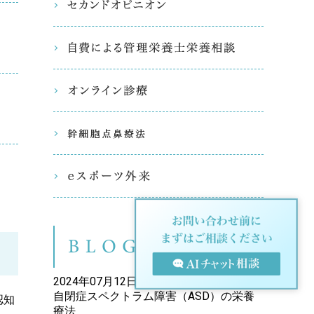
セカンド
自費によ
オンライ
幹細胞点
eスポー
ブログ（
2024年07月12日
自閉症スペクトラム障害（ASD）の栄養
認知
療法