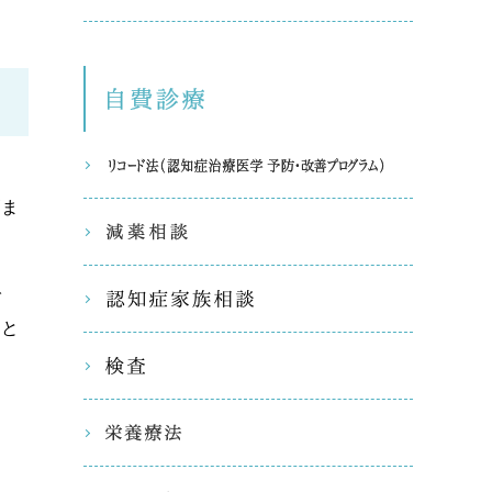
自費診療
リコード
高ま
減薬相談
で
認知症家
こと
検査
栄養療法