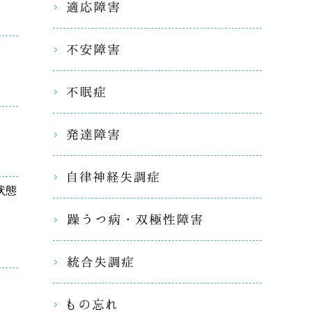
適応障害
不安障害
不眠症
発達障害
自律神経
状態
躁うつ病
統合失調
もの忘れ