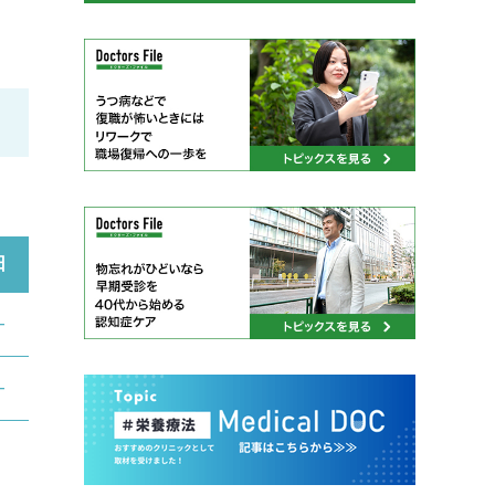
日
―
―
。