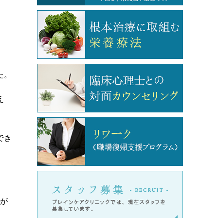
た。
え
でき
スタッフ
りが