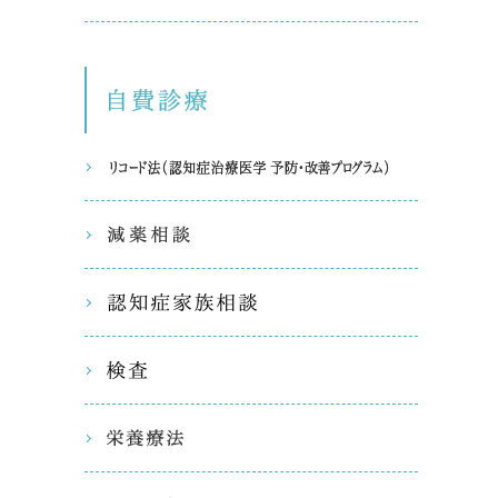
自費診療
リコード
減薬相談
認知症家
検査
栄養療法