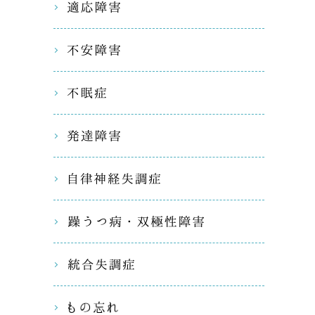
適応障害
不安障害
不眠症
発達障害
自律神経
躁うつ病
統合失調
もの忘れ