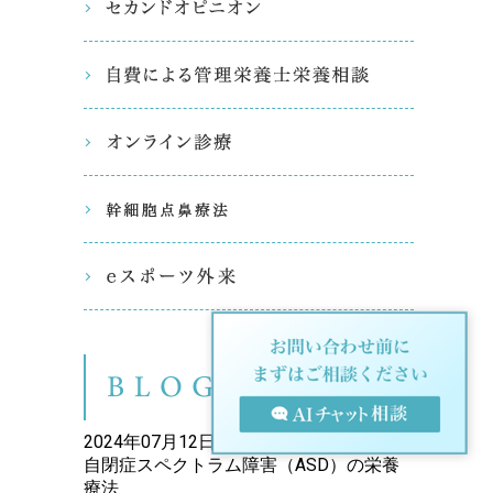
セカンド
自費によ
オンライ
幹細胞点
eスポー
ブログ（
2024年07月12日
自閉症スペクトラム障害（ASD）の栄養
療法