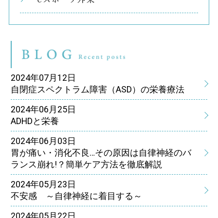
eス
ブ
2024年07月12日
自閉症スペクトラム障害（ASD）の栄養療法
2024年06月25日
ADHDと栄養
2024年06月03日
胃が痛い・消化不良…その原因は自律神経のバ
ランス崩れ!？簡単ケア方法を徹底解説
2024年05月23日
不安感 ～自律神経に着目する～
2024年05月22日