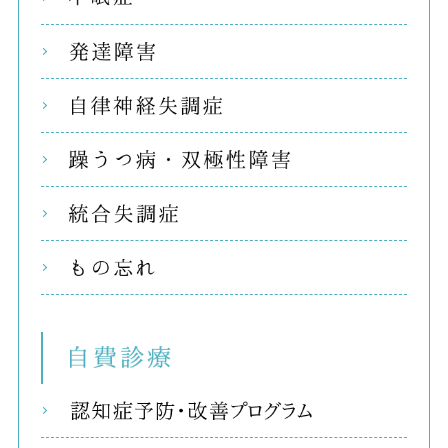
発達
自律
躁う
統合
もの
自費
リコ