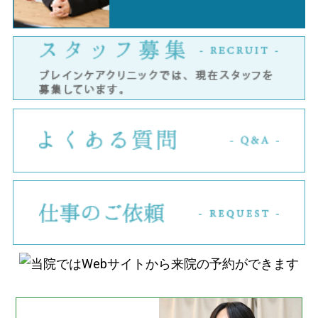
ス
よ
仕