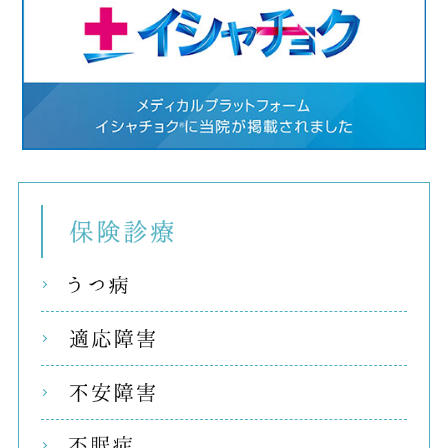
保険
うつ
適応
不安
不眠