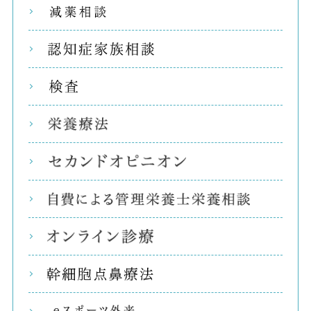
減薬
認知
検査
栄養
セカ
自費
オン
幹細