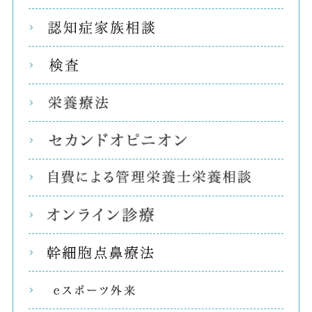
認知
検査
栄養
セカ
自費
オン
幹細
eス