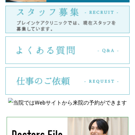
ス
よ
仕