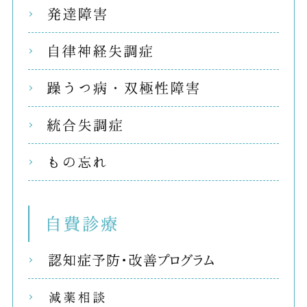
発達
自律
躁う
統合
もの
自費
リコ
減薬