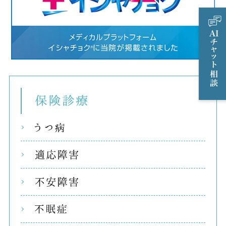
保険
うつ
適応
不安
不眠