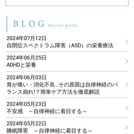
ブ
2024年07月12日
自閉症スペクトラム障害（ASD）の栄養療法
2024年06月25日
ADHDと栄養
2024年06月03日
胃が痛い・消化不良…その原因は自律神経のバ
ランス崩れ!？簡単ケア方法を徹底解説
2024年05月23日
不安感 ～自律神経に着目する～
2024年05月22日
睡眠障害 ～自律神経に着目する～