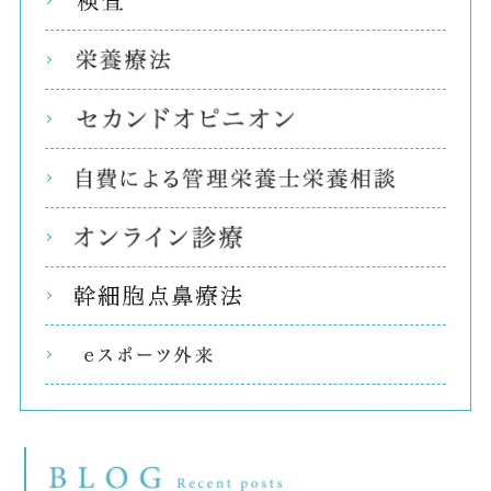
検査
栄養
セカ
自費
オン
幹細
eス
ブ