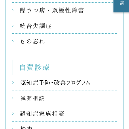
躁う
統合
もの
自費
リコ
減薬
認知