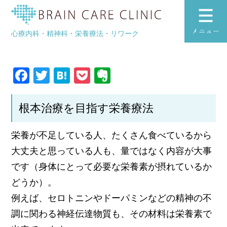
理事長より
ブレインケアク
心療内科・精神科・栄養療法・リワーク
toggle
navigation
Facebook
Twitter
Hatena
Pocket
Evernote
根本治療を目指す栄養療法
栄養が不足している人、たくさん食べているから
大丈夫と思っている人も、量ではなく内容が大事
です（身体にとって必要な栄養素が摂れているか
どうか）。
例えば、セロトニンやドーパミンなどの精神の不
調に関わる神経伝達物質も、その材料は栄養素で