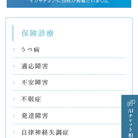
保険
うつ
適応
不安
不眠
発達
自律