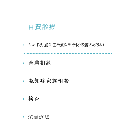
自費診療
リコード
減薬相談
認知症家
検査
栄養療法