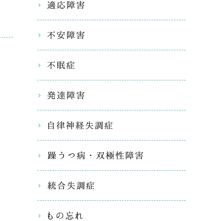
適応障害
不安障害
不眠症
発達障害
自律神経
躁うつ病
統合失調
もの忘れ