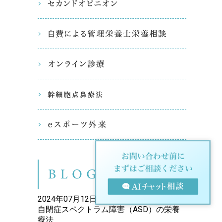
セカンド
自費によ
オンライ
幹細胞点
eスポー
ブログ（
2024年07月12日
自閉症スペクトラム障害（ASD）の栄養
療法