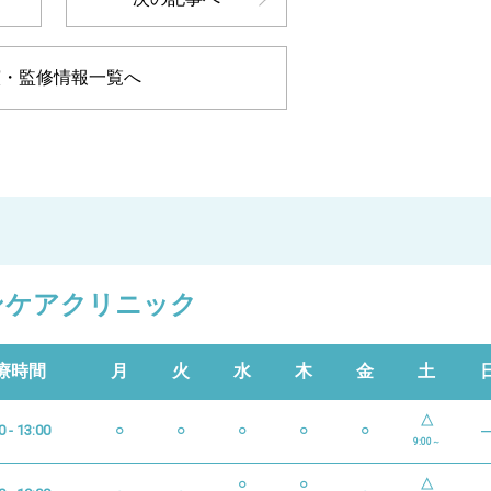
演・監修情報一覧へ
ンケアクリニック
療時間
月
火
水
木
金
土
△
0 - 13:00
○
○
○
○
○
9:00～
○
○
△