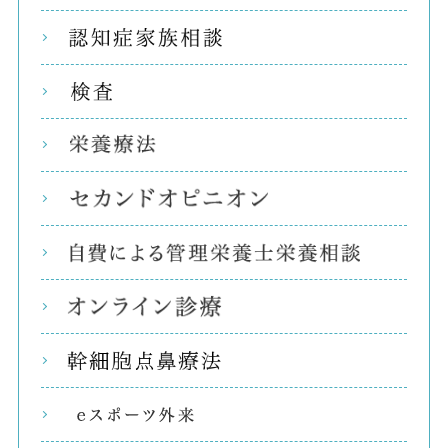
認知
検査
栄養
セカ
自費
オン
幹細
eス