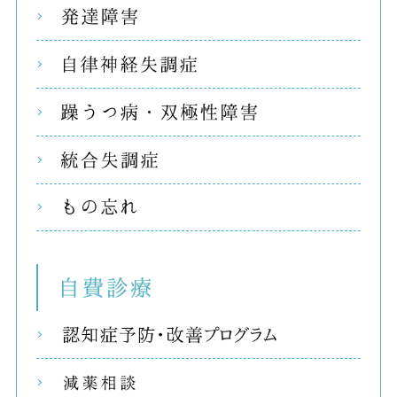
発達
自律
躁う
統合
もの
自費
リコ
減薬