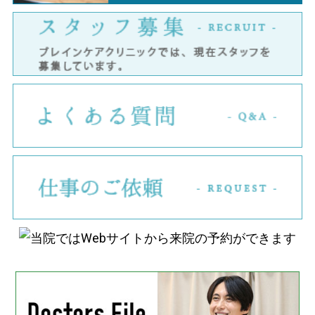
ス
よ
仕