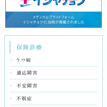
保険
うつ
適応
不安
不眠