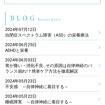
ブ
2024年07月12日
自閉症スペクトラム障害（ASD）の栄養療法
2024年06月25日
ADHDと栄養
2024年06月03日
胃が痛い・消化不良…その原因は自律神経のバ
ランス崩れ!？簡単ケア方法を徹底解説
2024年05月23日
不安感 ～自律神経に着目する～
2024年05月22日
睡眠障害 ～自律神経に着目する～