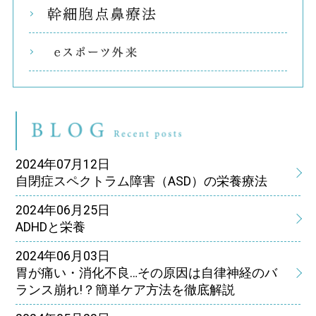
幹細
eス
ブ
2024年07月12日
自閉症スペクトラム障害（ASD）の栄養療法
2024年06月25日
ADHDと栄養
2024年06月03日
胃が痛い・消化不良…その原因は自律神経のバ
ランス崩れ!？簡単ケア方法を徹底解説