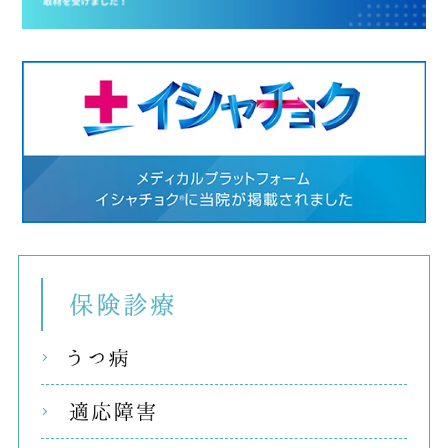
保険
うつ
適応