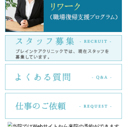
ス
よ
仕