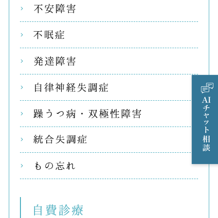
不安
不眠
発達
自律
躁う
統合
もの
自費