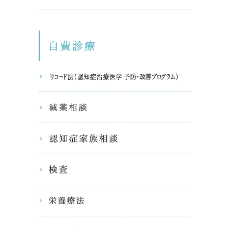
自費診療
リコード
減薬相談
認知症家
検査
栄養療法