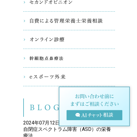
セカンド
自費によ
オンライ
幹細胞点
eスポー
ブログ（
2024年07月12日
自閉症スペクトラム障害（ASD）の栄養
療法