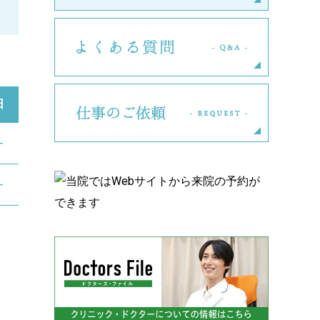
よくある
日
仕事のご
―
―
。