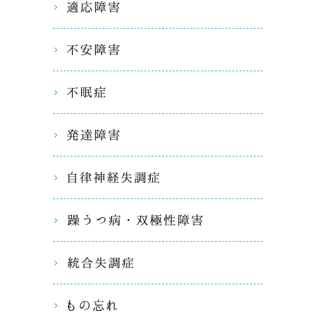
適応障害
不安障害
不眠症
発達障害
自律神経
躁うつ病
統合失調
もの忘れ