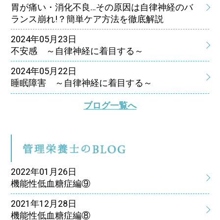
胃が痛い・消化不良…その原因は自律神経のバ
ランス崩れ!？簡単ケア方法を徹底解説
2024年05月23日
不安感 ～自律神経に着目する～
2024年05月22日
睡眠障害 ～自律神経に着目する～
ブログ一覧へ
管
2022年01月26日
機能性低血糖症編⑨
2021年12月28日
機能性低血糖症編⑧