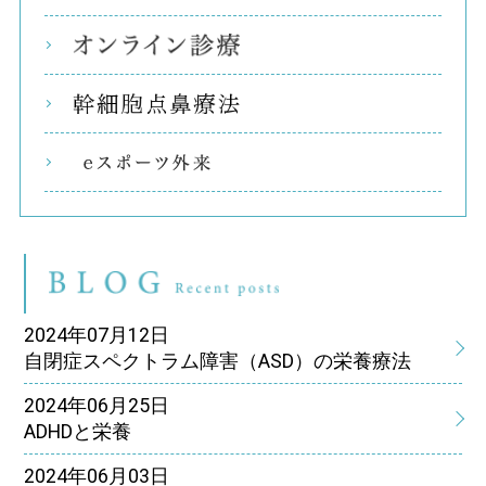
オン
幹細
eス
ブ
2024年07月12日
自閉症スペクトラム障害（ASD）の栄養療法
2024年06月25日
ADHDと栄養
2024年06月03日