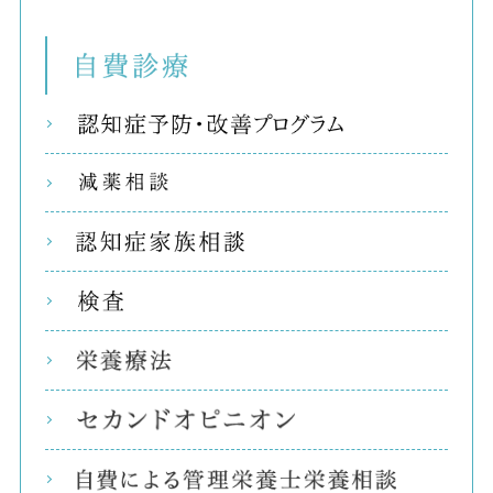
自費
リコ
減薬
認知
検査
栄養
セカ
自費