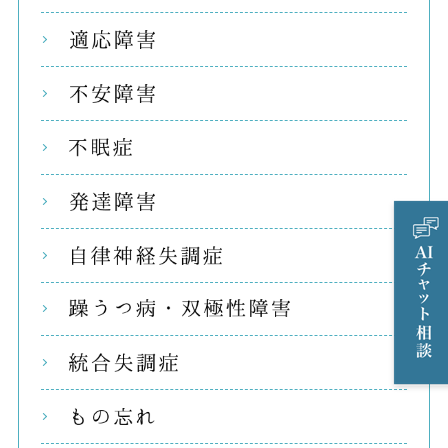
適応
不安
不眠
発達
自律
躁う
統合
もの