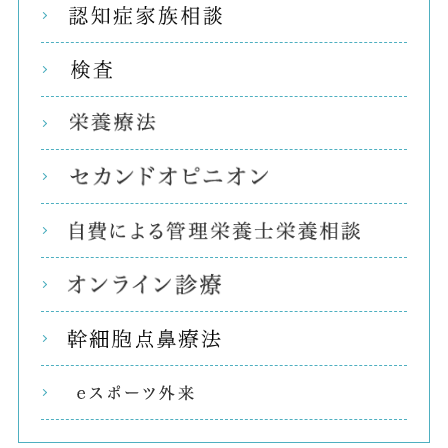
認知
検査
栄養
セカ
自費
オン
幹細
eス