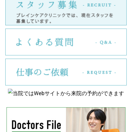
ス
よ
仕