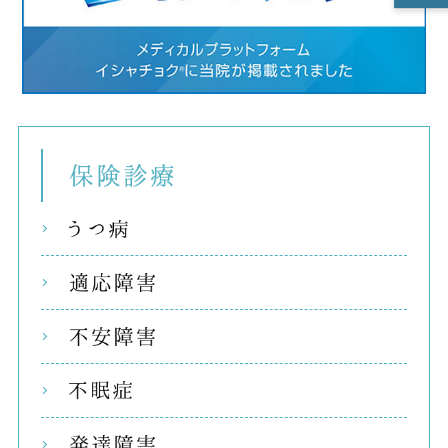
保険
うつ
適応
不安
不眠
発達