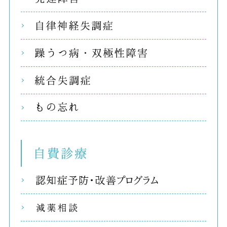
自律
躁う
統合
もの
自費
リコ
減薬