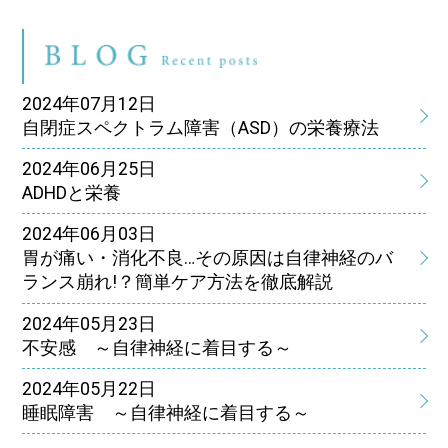
ブ
2024年07月12日
自閉症スペクトラム障害（ASD）の栄養療法
2024年06月25日
ADHDと栄養
2024年06月03日
胃が痛い・消化不良…その原因は自律神経のバ
ランス崩れ!？簡単ケア方法を徹底解説
2024年05月23日
不安感 ～自律神経に着目する～
2024年05月22日
睡眠障害 ～自律神経に着目する～