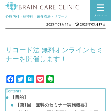
ブレインケアク
心療内科・精神科・栄養療法・リワーク
toggle
2023年03月17日
2023年03月17日
navigation
リコード法 無料オンラインセミ
ナーを開催します！
Facebook
Twitter
Hatena
Pocket
Evernote
Contents
【目的】
【第1回 無料のセミナー実施概要】