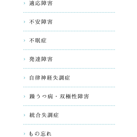
適応障害
不安障害
不眠症
発達障害
自律神経
躁うつ病
統合失調
もの忘れ