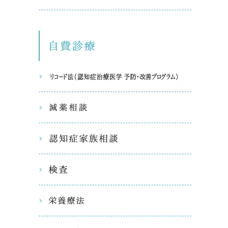
自費診療
リコード
減薬相談
認知症家
検査
栄養療法