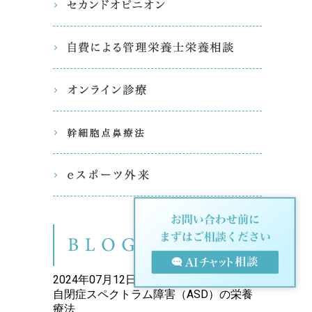
セカンド
自費によ
オンライ
幹細胞点
eスポー
ブログ（
2024年07月12日
自閉症スペクトラム障害（ASD）の栄養
療法