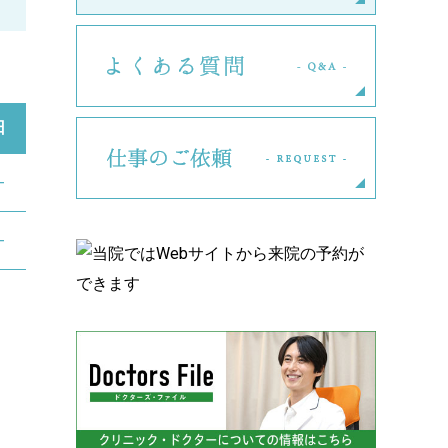
よくある
日
仕事のご
―
―
。