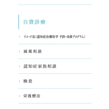
自費診療
リコード
減薬相談
認知症家
検査
栄養療法