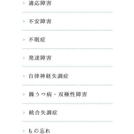
適応障害
不安障害
不眠症
発達障害
自律神経
躁うつ病
統合失調
もの忘れ