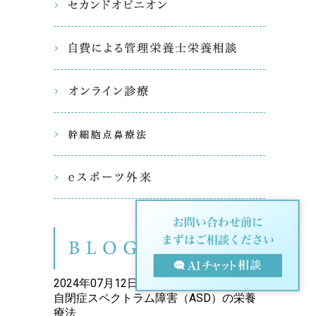
セカンド
自費によ
オンライ
幹細胞点
eスポー
ブログ（
2024年07月12日
自閉症スペクトラム障害（ASD）の栄養
療法