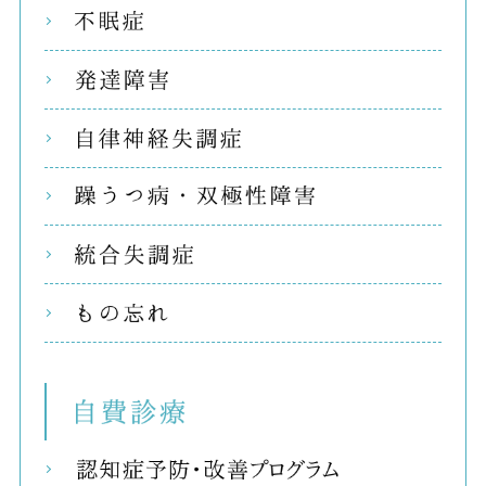
不眠
発達
自律
躁う
統合
もの
自費
リコ