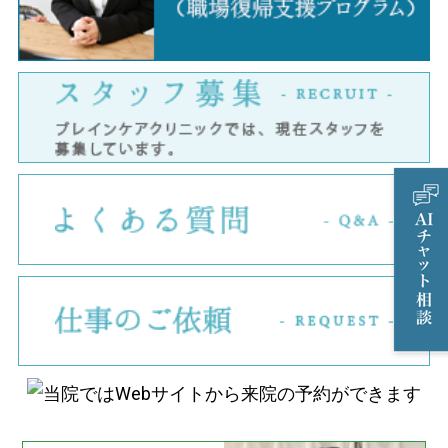
ス
よ
仕