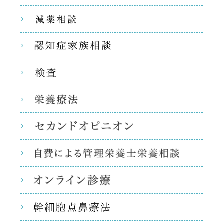
減薬
認知
検査
栄養
セカ
自費
オン
幹細