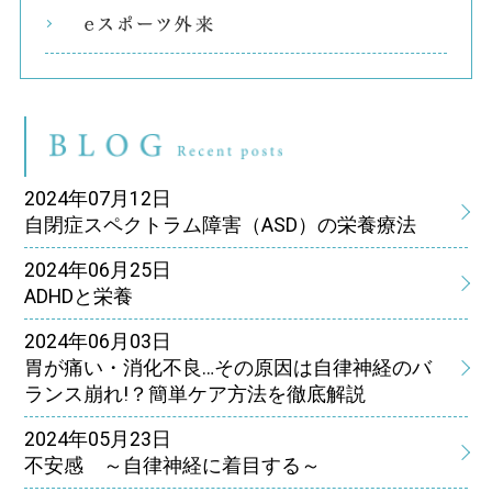
eス
ブ
2024年07月12日
自閉症スペクトラム障害（ASD）の栄養療法
2024年06月25日
ADHDと栄養
2024年06月03日
胃が痛い・消化不良…その原因は自律神経のバ
ランス崩れ!？簡単ケア方法を徹底解説
2024年05月23日
不安感 ～自律神経に着目する～