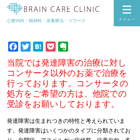
発達障害
ブレインケアク
心療内科・精神科・栄養療法・リワーク
toggle
navigation
Facebook
Twitter
Hatena
Pocket
Evernote
当院では発達障害の治療に対し
コンサータ以外のお薬で治療を
行っております。コンサータの
処方をご希望の方は、他院での
受診をお願いしております。
発達障害は生まれつきの特性と考えられていま
す。発達障害はいくつかのタイプに分類されてお