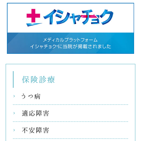
保険
うつ
適応
不安