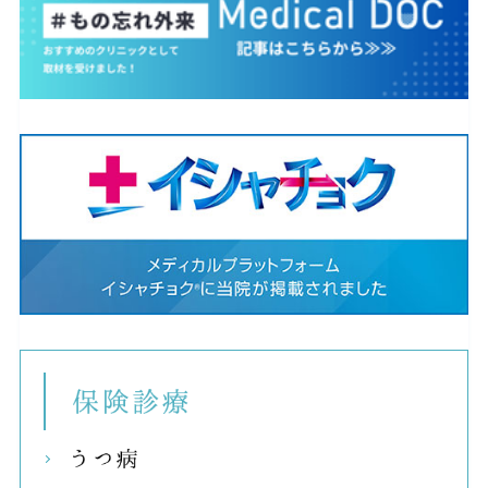
保険
うつ