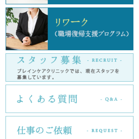
ス
よ
仕