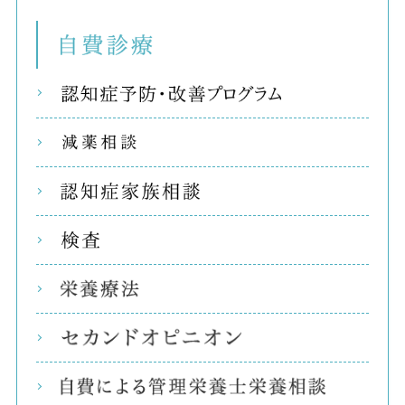
自費
リコ
減薬
認知
検査
栄養
セカ
自費