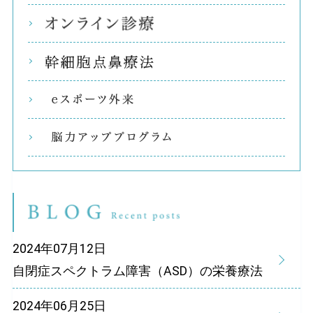
オン
幹細
eス
e脳
2024年07月12日
自閉症スペクトラム障害（ASD）の栄養療法
2024年06月25日