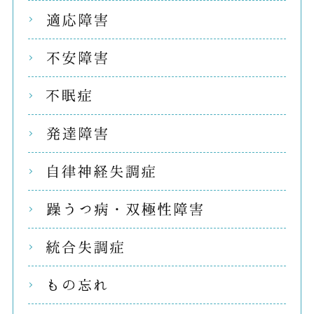
適応
不安
不眠
発達
自律
躁う
統合
もの