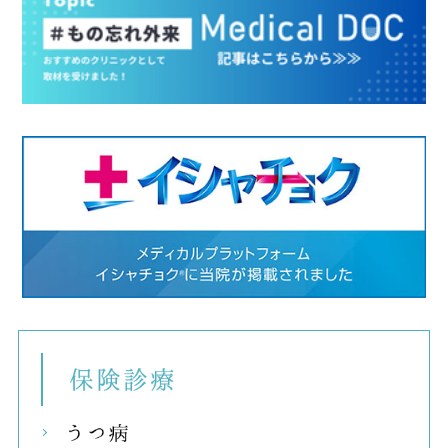
保険
うつ