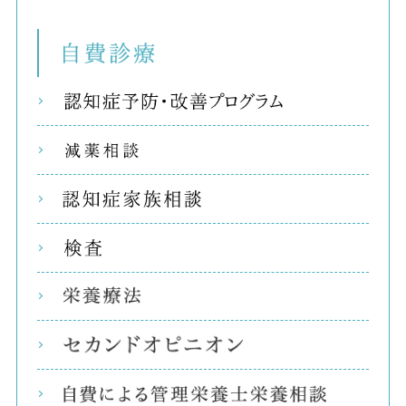
自費
リコ
減薬
認知
検査
栄養
セカ
自費