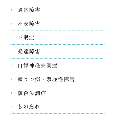
適応
不安
不眠
発達
自律
躁う
統合
もの