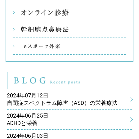
オン
幹細
eス
ブ
2024年07月12日
自閉症スペクトラム障害（ASD）の栄養療法
2024年06月25日
ADHDと栄養
2024年06月03日