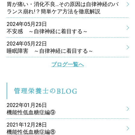
胃が痛い・消化不良…その原因は自律神経のバ
ランス崩れ!？簡単ケア方法を徹底解説
2024年05月23日
不安感 ～自律神経に着目する～
2024年05月22日
睡眠障害 ～自律神経に着目する～
ブログ一覧へ
管
2022年01月26日
機能性低血糖症編⑨
2021年12月28日
機能性低血糖症編⑧