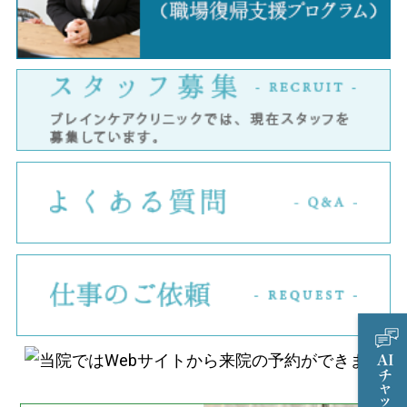
ス
よ
仕