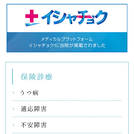
保険
うつ
適応
不安