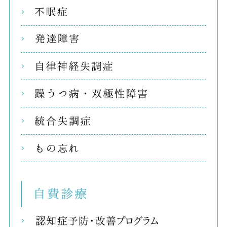
不眠
発達
自律
躁う
統合
もの
自費
リコ