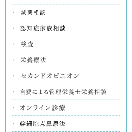
減薬
認知
検査
栄養
セカ
自費
オン
幹細