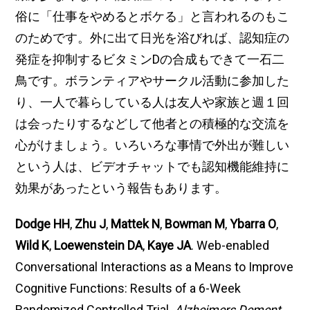
俗に「仕事をやめるとボケる」と言われるのもこ
のためです。外に出て日光を浴びれば、認知症の
発症を抑制するビタミンDの合成もできて一石二
鳥です。ボランティアやサークル活動に参加した
り、一人で暮らしている人は友人や家族と週１回
は会ったりするなどして他者との積極的な交流を
心がけましょう。いろいろな事情で外出が難しい
という人は、ビデオチャットでも認知機能維持に
効果があったという報告もあります。
Dodge HH
,
Zhu J
,
Mattek N
,
Bowman M
,
Ybarra O
,
Wild K
,
Loewenstein DA
,
Kaye JA
. Web-enabled
Conversational Interactions as a Means to Improve
Cognitive Functions: Results of a 6-Week
Randomized Controlled Trial.
Alzheimers Dement