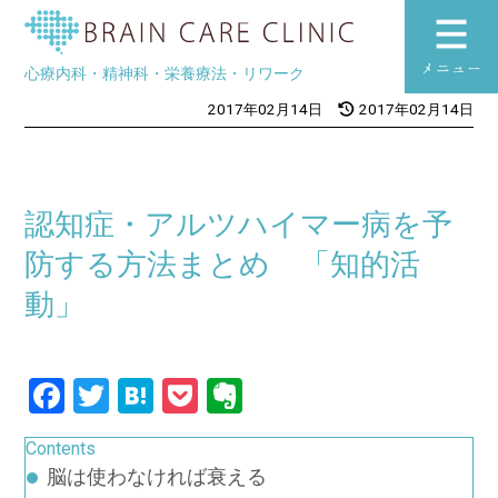
ブレインケアク
心療内科・精神科・栄養療法・リワーク
toggle
2017年02月14日
2017年02月14日
navigation
認知症・アルツハイマー病を予
防する方法まとめ 「知的活
動」
Facebook
Twitter
Hatena
Pocket
Evernote
Contents
脳は使わなければ衰える