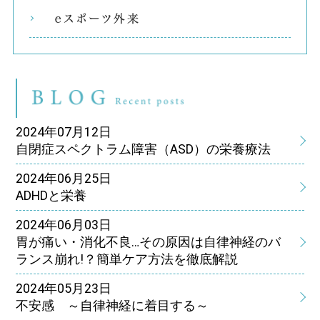
eス
ブ
2024年07月12日
自閉症スペクトラム障害（ASD）の栄養療法
2024年06月25日
ADHDと栄養
2024年06月03日
胃が痛い・消化不良…その原因は自律神経のバ
ランス崩れ!？簡単ケア方法を徹底解説
2024年05月23日
不安感 ～自律神経に着目する～