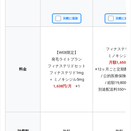
比較に追加
比較に追加
フィナステリ
【WEB限定】
ミノキシジル
発毛ライトプラン
月額1,650円
フィナステリドセット
料金
※12ヶ月ごと定期配
フィナステリド1mg
/ 公的医療保険適
＋ ミノキシジル5mg
/ 総額19,800
1,638円/月
※1
別途配送料550〜1,