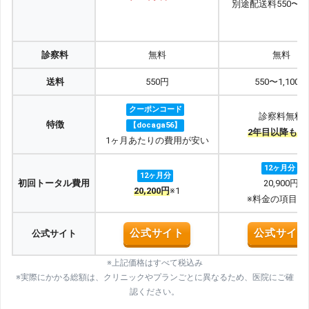
別途配送料550〜1,
診察料
無料
無料
送料
550円
550〜1,100円
クーポンコード
診察料無料
特徴
【docaga56】
2年目以降も安
1ヶ月あたりの費用が安い
12ヶ月分
12ヶ月分
初回トータル費用
20,900円
20,200円
※1
※料金の項目参
公式サイト
公式サイト
公式サイト
※上記価格はすべて税込み
※実際にかかる総額は、クリニックやプランごとに異なるため、医院にご確
認ください。