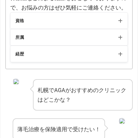
で、お悩みの方はぜひ気軽にご連絡ください。
資格
日本医師会認定産業医
所属
日本抗加齢医学会指導士
日本精神神経学会
経歴
日本老年精神医学会
日本統合医療学会 (IMJ)
国際抗老化再生医療学会
札幌でAGAがおすすめのクリニック
はどこかな？
国際オーソモレキュラー医学会
事業構想大学院大学 プロジェクト研究員
日本スポーツ精神医学会 理事
薄毛治療を保険適用で受けたい！