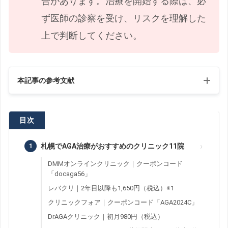
合があります。治療を開始する際は、必
ず医師の診察を受け、リスクを理解した
上で判断してください。
本記事の参考文献
ミノキシジル配合外用液５％「ＦＣＩ」
目次
フィナステリド錠0.2mg「FCI」／フィナステリ
ド錠1mg「FCI」
札幌でAGA治療がおすすめのクリニック11院
デュタステリド錠0.5mgAV「YD」
DMMオンラインクリニック｜クーポンコード
「docaga56」
男性型および女性型脱毛症診療ガイドライン
レバクリ｜2年目以降も1,650円（税込）※1
2017年版
クリニックフォア｜クーポンコード「AGA2024C」
DrAGAクリニック｜初月980円（税込）