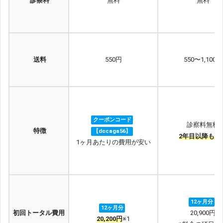
診察料
無料
無料
送料
550円
550〜1,100円
クーポンコード
診察料無料
特徴
【docaga56】
2年目以降も安
1ヶ月あたりの費用が安い
12ヶ月分
12ヶ月分
初回トータル費用
20,900円
20,200円
※1