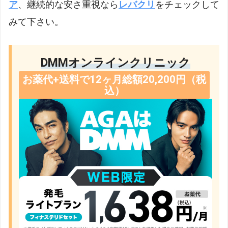
ア
、継続的な安さ重視なら
レバクリ
をチェックして
みて下さい。
DMMオンラインクリニック
お薬代+送料で12ヶ月総額20,200円（税
込）