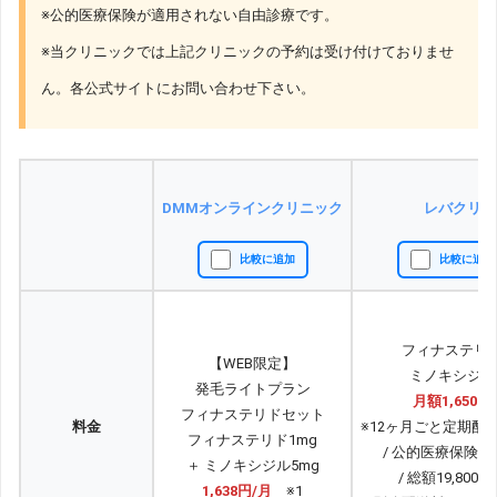
※公的医療保険が適用されない自由診療です。
※当クリニックでは上記クリニックの予約は受け付けておりませ
ん。各公式サイトにお問い合わせ下さい。
DMMオンラインクリニック
レバクリ
比較に追加
比較に追加
フィナステリ
【WEB限定】
ミノキシジル
発毛ライトプラン
月額1,650円
フィナステリドセット
料金
※12ヶ月ごと定期配
フィナステリド1mg
/ 公的医療保険適
＋ ミノキシジル5mg
/ 総額19,800
1,638円/月
※1