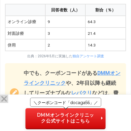
回答者数（人）
割合（％）
オンライン診療
9
64.3
対面診療
3
21.4
併用
2
14.3
出典：2026年5月に実施した
独自アンケート調査
中でも、クーポンコードがある
DMMオン
ラインクリニック
や、2年目以降も継続
してリーズナブルな
レバクリ
などは、費
用を抑えてAGA治療を始められるのでお
＼クーポンコード「docaga56」／
すすめです。
TEL 03-4405-1899
DMMオンラインクリニッ
ク公式サイトはこちら